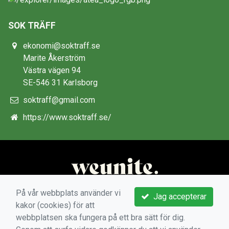
SOK TRÄFF
ekonomi@soktraff.se
Marite Åkerström
Västra vägen 94
SE-546 31 Karlsborg
soktraff@gmail.com
https://www.soktraff.se/
På vår webbplats använder vi
Jag accepterar
kakor (cookies) för att
webbplatsen ska fungera på ett bra sätt för dig.