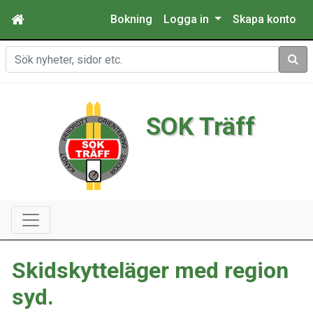
Bokning
Logga in
Skapa konto
Sök
SOK Träff
Skidskytteläger med region
syd.