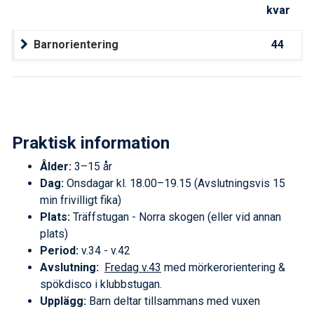
kvar
Barnorientering
44
Praktisk information
Ålder:
3–15 år
Dag:
Onsdagar kl. 18.00–19.15 (Avslutningsvis 15
min frivilligt fika)
Plats:
Träffstugan - Norra skogen (eller vid annan
plats)
Period:
v.34 - v.42
Avslutning:
Fredag v.43
med mörkerorientering &
spökdisco i klubbstugan.
Upplägg:
Barn deltar tillsammans med vuxen