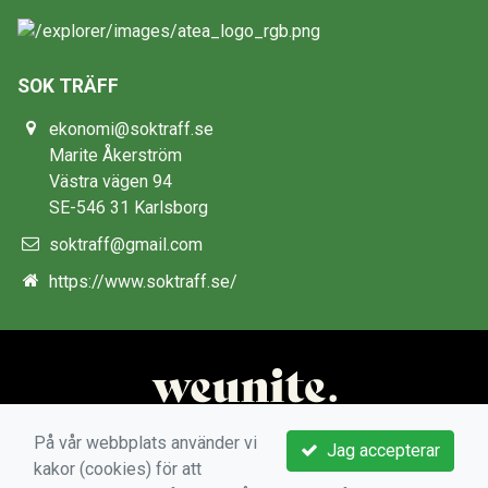
SOK TRÄFF
ekonomi@soktraff.se
Marite Åkerström
Västra vägen 94
SE-546 31 Karlsborg
soktraff@gmail.com
https://www.soktraff.se/
På vår webbplats använder vi
Jag accepterar
kakor (cookies) för att