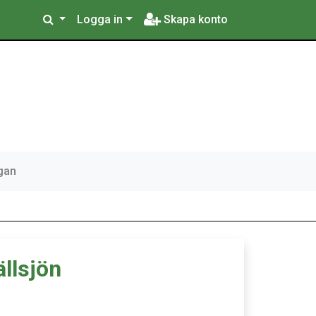
Logga in
Skapa konto
gan
llsjön