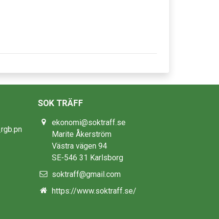
SOK TRÄFF
ekonomi@soktraff.se
Marite Åkerström
Västra vägen 94
SE-546 31 Karlsborg
soktraff@gmail.com
https://www.soktraff.se/