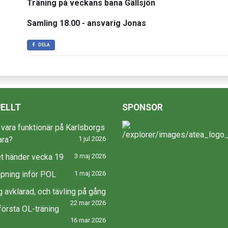
Träning på veckans bana Gällsjön
Samling 18.00 - ansvarig Jonas
DELA
ELLT
SPONSOR
u vara funktionär på Karlsborgs
ara?
1 jul 2026
t händer vecka 19
3 maj 2026
pning inför POL
1 maj 2026
g avklarad, och tävling på gång
22 mar 2026
första OL-träning
16 mar 2026