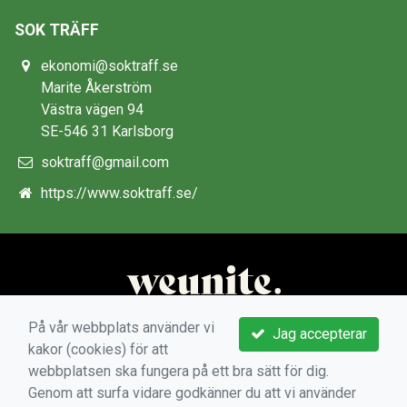
SOK TRÄFF
ekonomi@soktraff.se
Marite Åkerström
Västra vägen 94
SE-546 31 Karlsborg
soktraff@gmail.com
https://www.soktraff.se/
På vår webbplats använder vi
Jag accepterar
kakor (cookies) för att
webbplatsen ska fungera på ett bra sätt för dig.
Genom att surfa vidare godkänner du att vi använder