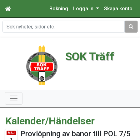
Bokning
Logga in
Skapa konto
Sök
SOK Träff
Kalender/Händelser
Provlöpning av banor till POL 7/5
MAJ
1