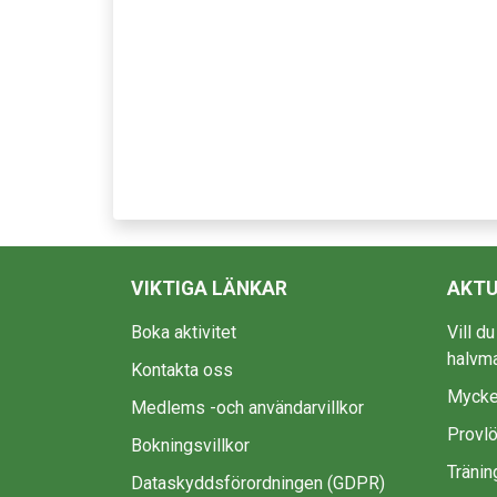
VIKTIGA LÄNKAR
AKTU
Boka aktivitet
Vill d
halvm
Kontakta oss
Mycke
Medlems -och användarvillkor
Provlö
Bokningsvillkor
Tränin
Dataskyddsförordningen (GDPR)