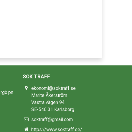
SOK TRÄFF
ekonomi@soktraff.se
Marite Åkerström
Västra vägen 94
SE-546 31 Karlsborg
soktraff@gmail.com
https://www.soktraff.se/