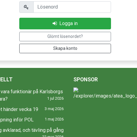
Lösenord
Logga in
Glömt lösenordet?
Skapa konto
ELLT
SPONSOR
u vara funktionär på Karlsborgs
ara?
1 jul 2026
t händer vecka 19
3 maj 2026
pning inför POL
1 maj 2026
g avklarad, och tävling på gång
22 mar 2026